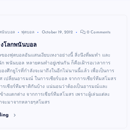
พนันบอล
ฟุตบอล
October 19, 2012
0 Comments
ของโลกพนันบอล
ของฟุตบอลอันแสนเงียบเหงาอย่างนี้ สิ่งนึงที่ผมทำ และ
่านัก พนันบอล หลายคนทำอยู่เช่นกัน ก็คือเฝ้ารอเวลาการ
องศึกยูโรที่กำลังจะมาถึงในอีกไม่นานนี้แล้ว เพื่อเป็นการ
ศ เปลี่ยนอารมณ์ ในการเชียร์บอล จากการเชียร์ทีมสโมสร
การเชียร์ทีมชาติกันบ้าง แน่นอนว่าต้องเป็นอารมณ์และ
อนข้างแตกต่าง จากการเชียร์ทีมสโมสร เพราะผู้เล่นแต่ละ
มักจะมาจากหลายๆสโมสร
ding