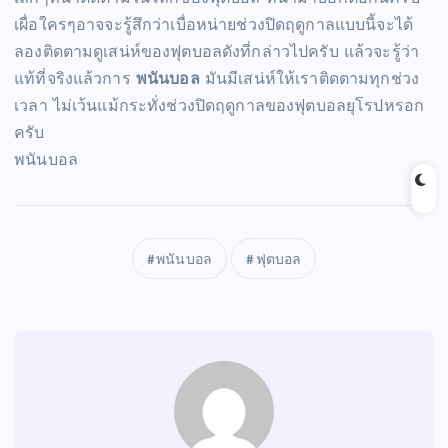
เผื่อใครๆอาจจะรู้สึกว่าเบื่อหน่ายช่วงปิดฤดูกาลแบบนี้จะได้
ลองติดตามดูเสน่ห์ของฟุตบอลดังที่กล่าวไปครับ แล้วจะรู้ว่า
แท้ที่จริงแล้วการ
พนันบอล
มันมีเสน่ห์ให้เราติดตามทุกช่วง
เวลา ไม่เว้นแม้กระทั่งช่วงปิดฤดูกาลของฟุตบอลยุโรปหรอก
ครับ
พนันบอล
พนันบอล
ฟุตบอล