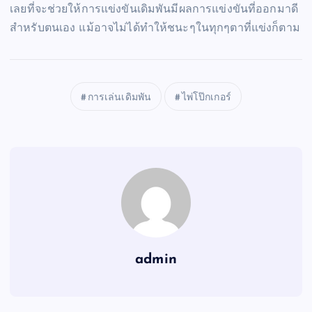
เลยที่จะช่วยให้การแข่งขันเดิมพันมีผลการแข่งขันที่ออกมาดี
สำหรับตนเอง แม้อาจไม่ได้ทำให้ชนะๆในทุกๆตาที่แข่งก็ตาม
การเล่นเดิมพัน
ไพ่โป๊กเกอร์
admin