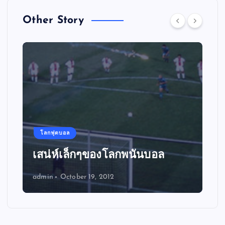
Other Story
โลกฟุตบอล
เสน่ห์เล็กๆของโลกพนันบอล
admin
October 19, 2012