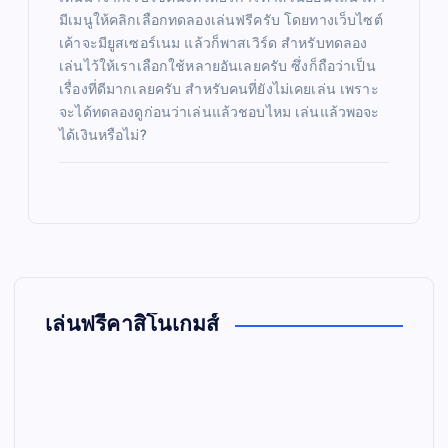
มีเมนูให้คลิกเลือกทดลองเล่นฟรีครับ โดยทางเว็บไซต์
เค้าจะมียูสเซอร์เนม แล้วก็พาสเวิร์ด สำหรับทดลอง
เล่นไว้ให้เราเลือกใช้หลายอันเลยครับ ซึ่งก็ถือว่าเป็น
เรื่องที่ดีมากเลยครับ สำหรับคนที่ยังไม่เคยเล่น เพราะ
จะได้ทดลองดูก่อนว่าเล่นแล้วชอบไหม เล่นแล้วพอจะ
ได้เงินหรือไม่?
เล่นฟรีคาสิโนเกมส์